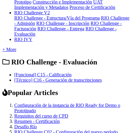
Prototipo
Construcción e Implementación
UAT
Implementación y Metadatos
Proceso de Certificación
RIO Challenge V2
RIO Challenge - Estructura/Vía del Programa
RIO Challenge
- Admisión
RIO Challenge - Inscripción
RIO Challenge -
Facturación
RIO Challenge - Entrega
RIO Challenge -
Evaluación
RIO IVY
+ More
RIO Challenge - Evaluación
[Funcional] C15 - Calificación
[Técnico] C16 - Generación de transcripciones
Popular Articles
Configuración de la instancia de RIO Ready for Demo o
Prototipado
Requisitos del curso de CPD
Resumen - Certificación
Desafío Río
RIO Challenge C02 - Configuración del nuevo período