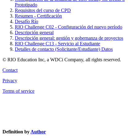
Prototipado
Requisitos del curso de CPD
Resumen - Certificación
Desafío Río
RIO Challenge C02 - Configuración del nuevo período
Descripción general
Descripción general: gestión y gobernanza de proyectos
RIO Challenge C13 - Servicio al Estudiante
Detalles de contacto (Solicitante/Estudiante) Datos
© RIO Education Inc, a WDCi Company, all rights reserved.
Contact
Privacy
Terms of service
Knowledge Base Software powered by Helpjuice
Definition by
Author