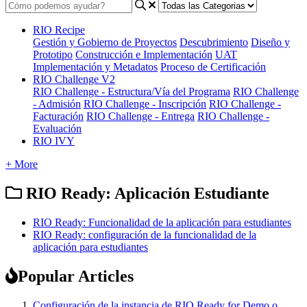
RIO Recipe
Gestión y Gobierno de Proyectos
Descubrimiento
Diseño y
Prototipo
Construcción e Implementación
UAT
Implementación y Metadatos
Proceso de Certificación
RIO Challenge V2
RIO Challenge - Estructura/Vía del Programa
RIO Challenge
- Admisión
RIO Challenge - Inscripción
RIO Challenge -
Facturación
RIO Challenge - Entrega
RIO Challenge -
Evaluación
RIO IVY
+ More
RIO Ready: Aplicación Estudiante
RIO Ready: Funcionalidad de la aplicación para estudiantes
RIO Ready: configuración de la funcionalidad de la
aplicación para estudiantes
Popular Articles
Configuración de la instancia de RIO Ready for Demo o