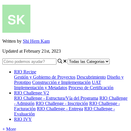
Written by
Shi Hern Kam
Updated at February 21st, 2023
RIO Recipe
Gestión y Gobierno de Proyectos
Descubrimiento
Diseño y
Prototipo
Construcción e Implementación
UAT
Implementación y Metadatos
Proceso de Certificación
RIO Challenge V2
RIO Challenge - Estructura/Vía del Programa
RIO Challenge
- Admisión
RIO Challenge - Inscripción
RIO Challenge -
Facturación
RIO Challenge - Entrega
RIO Challenge -
Evaluación
RIO IVY
+ More