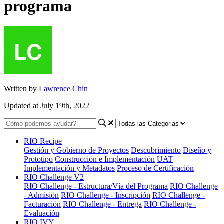
programa
Written by
Lawrence Chin
Updated at July 19th, 2022
RIO Recipe
Gestión y Gobierno de Proyectos
Descubrimiento
Diseño y
Prototipo
Construcción e Implementación
UAT
Implementación y Metadatos
Proceso de Certificación
RIO Challenge V2
RIO Challenge - Estructura/Vía del Programa
RIO Challenge
- Admisión
RIO Challenge - Inscripción
RIO Challenge -
Facturación
RIO Challenge - Entrega
RIO Challenge -
Evaluación
RIO IVY