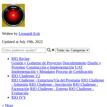
Written by
Leonardi Koh
Updated at July 19th, 2022
RIO Recipe
Gestión y Gobierno de Proyectos
Descubrimiento
Diseño y
Prototipo
Construcción e Implementación
UAT
Implementación y Metadatos
Proceso de Certificación
RIO Challenge V2
RIO Challenge - Estructura/Vía del Programa
RIO Challenge
- Admisión
RIO Challenge - Inscripción
RIO Challenge -
Facturación
RIO Challenge - Entrega
RIO Challenge -
Evaluación
RIO IVY
+ More